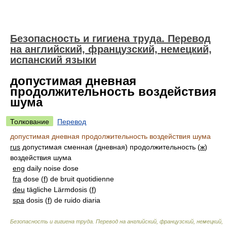
Безопасность и гигиена труда. Перевод
на английский, французский, немецкий,
испанский языки
допустимая дневная
продолжительность воздействия
шума
Толкование
Перевод
допустимая дневная продолжительность воздействия шума
rus
допустимая сменная (дневная) продолжительность (
ж
)
воздействия шума
eng
daily noise dose
fra
dose (
f
) de bruit quotidienne
deu
tägliche Lärmdosis (
f
)
spa
dosis (
f
) de ruido diaria
Безопасность и гигиена труда. Перевод на английский, французский, немецкий,